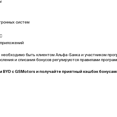
ы
тронных систем
FC
 приложений
ии необходимо быть клиентом Альфа-Банка и участником про
исления и списания бонусов регулируются правилами програ
м BYD с GSMotors и получайте приятный кэшбэк бонусам